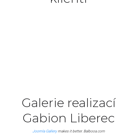
Excepteur sint occaecat cupidatat non proident,
sunt in culpa qui officia deserunt mollit anim id
est laborum.
John Doe
Manager
Galerie realizací
Gabion Liberec
Joomla Gallery
makes it better. Balbooa.com