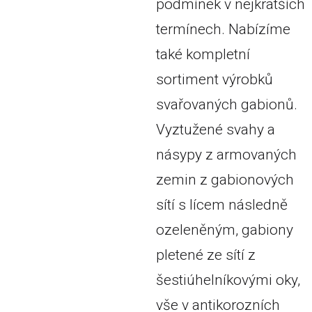
podmínek v nejkratších
termínech. Nabízíme
také kompletní
sortiment výrobků
svařovaných gabionů.
Vyztužené svahy a
násypy z armovaných
zemin z gabionových
sítí s lícem následně
ozeleněným, gabiony
pletené ze sítí z
šestiúhelníkovými oky,
vše v antikorozních