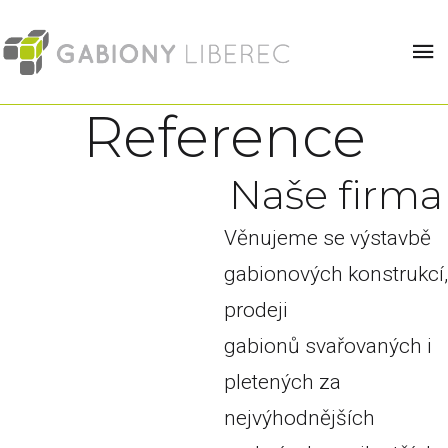
Reference
N
a
š
e
f
i
r
m
a
Věnujeme se výstavbě
gabionových konstrukcí,
prodeji
gabionů svařovaných i
pletených za
nejvýhodnějších