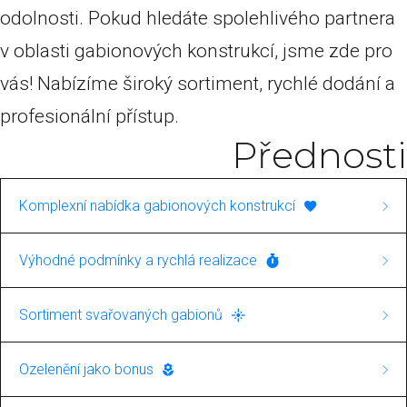
odolnosti. Pokud hledáte spolehlivého partnera
v oblasti gabionových konstrukcí, jsme zde pro
vás! Nabízíme široký sortiment, rychlé dodání a
profesionální přístup.
Přednosti
Komplexní nabídka gabionových konstrukcí
Naše společnost se specializuje na výstavbu
Výhodné podmínky a rychlá realizace
gabionových konstrukcí. V rámci této služby
Ponosíme se rychlými dodacími lhůtami a
nabízíme jak svařované, tak i pletené gabiony.
Sortiment svařovaných gabionů
nabízíme výrobky za skvělé ceny. Pro nás je
To zajišťuje širokou škálu aplikací, od
Máte zájem o svařované gabiony? U nás najdete
důležitá nejen kvalita, ale i spokojenost
Ozelenění jako bonus
jednoduchých dekorativních prvků až po
kompletní nabídku těchto výrobků, vhodných
zákazníků s cenovou nabídkou a rychlostí