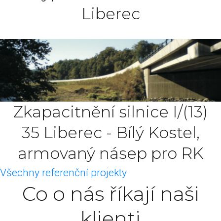
Liberec
Zkapacitnění silnice I/(13)
35 Liberec - Bílý Kostel,
armovaný násep pro RK
Všechny referenční projekty
Co o nás říkají naši
klienti