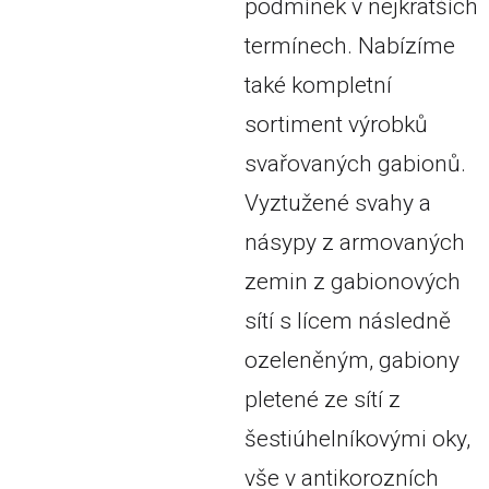
podmínek v nejkratších
termínech. Nabízíme
také kompletní
sortiment výrobků
svařovaných gabionů.
Vyztužené svahy a
násypy z armovaných
zemin z gabionových
sítí s lícem následně
ozeleněným, gabiony
pletené ze sítí z
šestiúhelníkovými oky,
vše v antikorozních