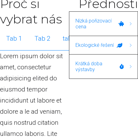
Proč si
Přednosti
vybrat nás
Nízká pořizovací
cena
Tab 1
Tab 2
tab 3
Lorem ipsum dolor sit
Ekologické řešení
amet, consectetur
Lorem ipsum dolor sit
Lorem ipsum dolor sit
adipisicing elited do
Krátká doba
amet, consectetur
výstavby
amet, consectetur
eiusmod tempor
adipisicing elited do
adipisicing elited do
Lorem ipsum dolor sit
incididunt ut labore et
eiusmod tempor
eiusmod tempor
amet, consectetur
dolore a le ad veniam,
incididunt ut labore et
incididunt ut labore et
adipisicing elited do
quis nostrud citation
dolore a le ad veniam,
dolore a le ad veniam,
eiusmod tempor
ullamco laboris. Lite
quis nostrud citation
quis nostrud citation
incididunt ut labore et
amet, consectetur
ullamco laboris. Lite
ullamco laboris. Lite