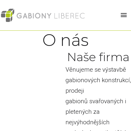
O nás
N
a
š
e
f
i
r
m
a
Věnujeme se výstavbě
gabionových konstrukcí,
prodeji
gabionů svařovaných i
pletených za
nejvýhodnějších