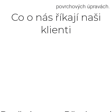
povrchových úpravách.
Co o nás říkají naši
klienti
Excepteur sint occaecat cupidatat non proident,
sunt in culpa qui officia deserunt mollit anim id
est laborum.
John Doe
Manager