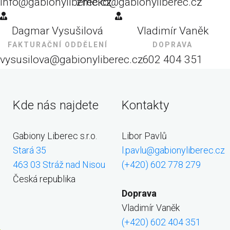
info@gabionyliberec.cz
zmeko@gabionyliberec.cz
Dagmar Vysušilová
Vladimír Vaněk
FAKTURAČNÍ ODDĚLENÍ
DOPRAVA
vysusilova@gabionyliberec.cz
602 404 351
Kde nás najdete
Kontakty
Gabiony Liberec s.r.o.
Libor Pavlů
Stará 35
l.pavlu@gabionyliberec.cz
463 03 Stráž nad Nisou
(+420) 602 778 279
Česká republika
Doprava
Vladimír Vaněk
(+420) 602 404 351