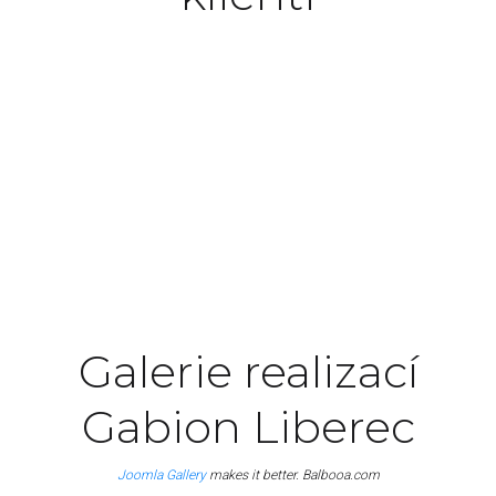
Excepteur sint occaecat cupidatat non proident,
sunt in culpa qui officia deserunt mollit anim id
est laborum.
John Doe
Manager
Galerie realizací
Gabion Liberec
Joomla Gallery
makes it better. Balbooa.com