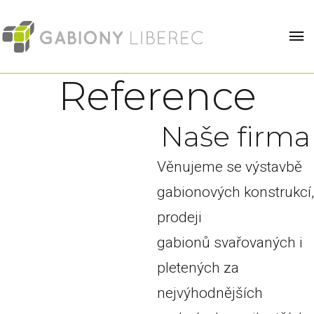
Reference
N
a
š
e
f
i
r
m
a
Věnujeme se výstavbě
gabionových konstrukcí,
prodeji
gabionů svařovaných i
pletených za
nejvýhodnějších