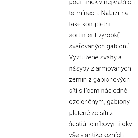
podmínek v nejkratších
termínech. Nabízíme
také kompletní
sortiment výrobků
svařovaných gabionů.
Vyztužené svahy a
násypy z armovaných
zemin z gabionových
sítí s lícem následně
ozeleněným, gabiony
pletené ze sítí z
šestiúhelníkovými oky,
vše v antikorozních