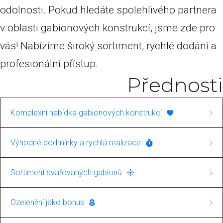
odolnosti. Pokud hledáte spolehlivého partnera
v oblasti gabionových konstrukcí, jsme zde pro
vás! Nabízíme široký sortiment, rychlé dodání a
profesionální přístup.
Přednosti
Komplexní nabídka gabionových konstrukcí
Naše společnost se specializuje na výstavbu
Výhodné podmínky a rychlá realizace
gabionových konstrukcí. V rámci této služby
Ponosíme se rychlými dodacími lhůtami a
nabízíme jak svařované, tak i pletené gabiony.
Sortiment svařovaných gabionů
nabízíme výrobky za skvělé ceny. Pro nás je
To zajišťuje širokou škálu aplikací, od
Máte zájem o svařované gabiony? U nás najdete
důležitá nejen kvalita, ale i spokojenost
Ozelenění jako bonus
jednoduchých dekorativních prvků až po
kompletní nabídku těchto výrobků, vhodných
zákazníků s cenovou nabídkou a rychlostí