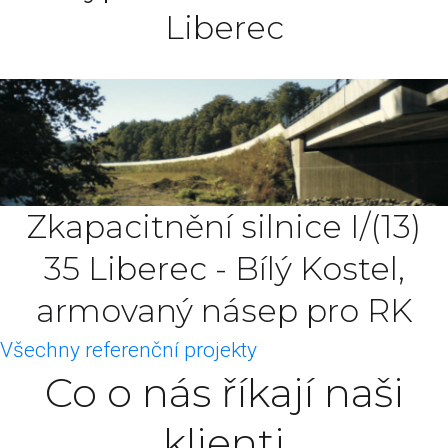
Liberec
Zkapacitnění silnice I/(13)
35 Liberec - Bílý Kostel,
armovaný násep pro RK
Všechny referenční projekty
Co o nás říkají naši
klienti