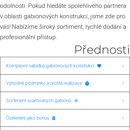
odolnosti. Pokud hledáte spolehlivého partnera
v oblasti gabionových konstrukcí, jsme zde pro
vás! Nabízíme široký sortiment, rychlé dodání a
profesionální přístup.
Přednosti
Komplexní nabídka gabionových konstrukcí
Naše společnost se specializuje na výstavbu
Výhodné podmínky a rychlá realizace
gabionových konstrukcí. V rámci této služby
Ponosíme se rychlými dodacími lhůtami a
nabízíme jak svařované, tak i pletené gabiony.
Sortiment svařovaných gabionů
nabízíme výrobky za skvělé ceny. Pro nás je
To zajišťuje širokou škálu aplikací, od
Máte zájem o svařované gabiony? U nás najdete
důležitá nejen kvalita, ale i spokojenost
Ozelenění jako bonus
jednoduchých dekorativních prvků až po
kompletní nabídku těchto výrobků, vhodných
zákazníků s cenovou nabídkou a rychlostí