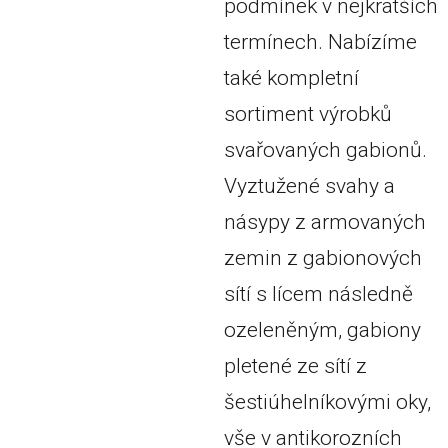
podmínek v nejkratších
termínech. Nabízíme
také kompletní
sortiment výrobků
svařovaných gabionů.
Vyztužené svahy a
násypy z armovaných
zemin z gabionových
sítí s lícem následně
ozeleněným, gabiony
pletené ze sítí z
šestiúhelníkovými oky,
vše v antikorozních