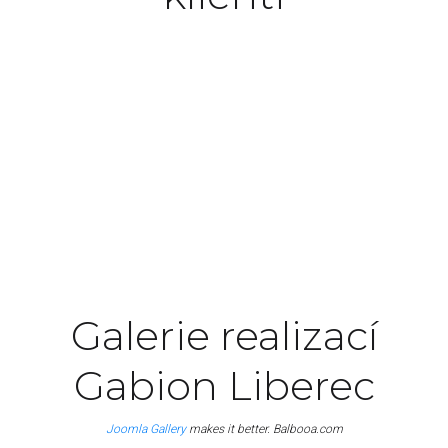
Excepteur sint occaecat cupidatat non proident,
sunt in culpa qui officia deserunt mollit anim id
est laborum.
John Doe
Manager
Galerie realizací
Gabion Liberec
Joomla Gallery
makes it better. Balbooa.com