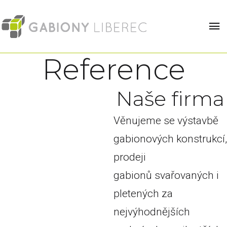
Reference
N
a
š
e
f
i
r
m
a
Věnujeme se výstavbě
gabionových konstrukcí,
prodeji
gabionů svařovaných i
pletených za
nejvýhodnějších