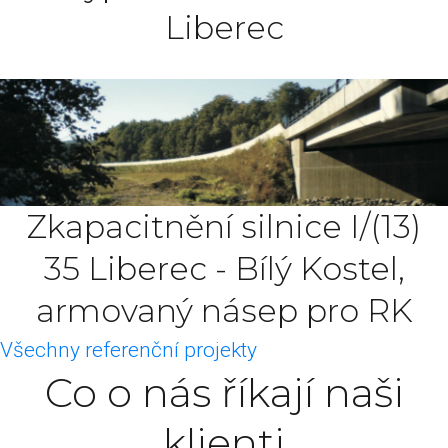
Liberec
Zkapacitnění silnice I/(13)
35 Liberec - Bílý Kostel,
armovaný násep pro RK
Všechny referenční projekty
Co o nás říkají naši
klienti