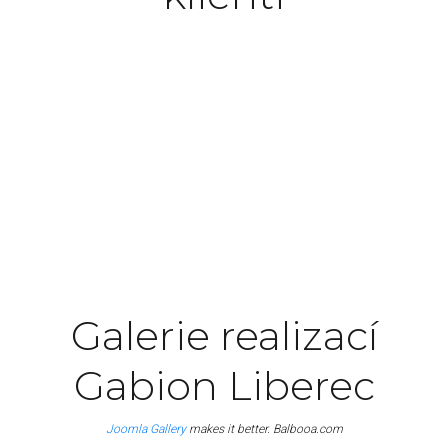
Excepteur sint occaecat cupidatat non proident,
sunt in culpa qui officia deserunt mollit anim id
est laborum.
John Doe
Manager
Galerie realizací
Gabion Liberec
Joomla Gallery
makes it better. Balbooa.com