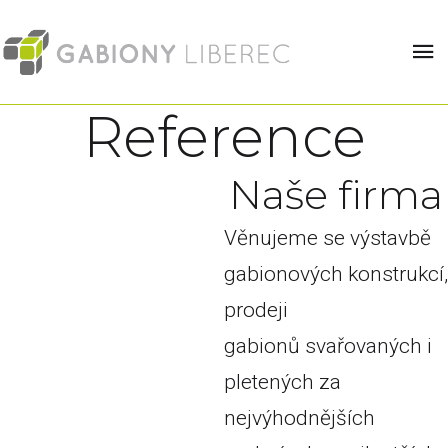
Reference
N
a
š
e
f
i
r
m
a
Věnujeme se výstavbě
gabionových konstrukcí,
prodeji
gabionů svařovaných i
pletených za
nejvýhodnějších