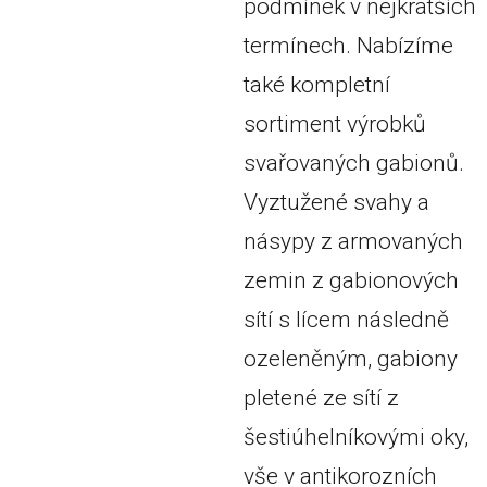
podmínek v nejkratších
termínech. Nabízíme
také kompletní
sortiment výrobků
svařovaných gabionů.
Vyztužené svahy a
násypy z armovaných
zemin z gabionových
sítí s lícem následně
ozeleněným, gabiony
pletené ze sítí z
šestiúhelníkovými oky,
vše v antikorozních