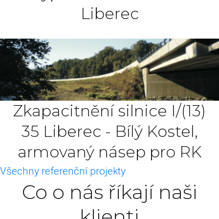
Liberec
Zkapacitnění silnice I/(13)
35 Liberec - Bílý Kostel,
armovaný násep pro RK
Všechny referenční projekty
Co o nás říkají naši
klienti