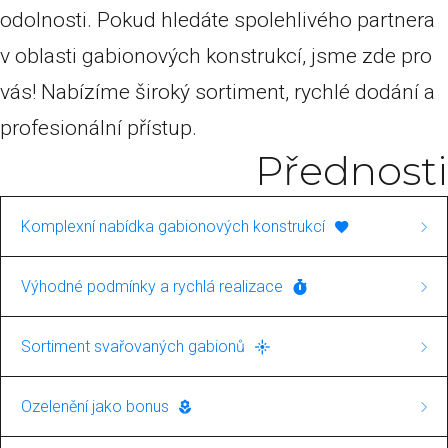
odolnosti. Pokud hledáte spolehlivého partnera
v oblasti gabionových konstrukcí, jsme zde pro
vás! Nabízíme široký sortiment, rychlé dodání a
profesionální přístup.
Přednosti
Komplexní nabídka gabionových konstrukcí
Naše společnost se specializuje na výstavbu
Výhodné podmínky a rychlá realizace
gabionových konstrukcí. V rámci této služby
Ponosíme se rychlými dodacími lhůtami a
nabízíme jak svařované, tak i pletené gabiony.
Sortiment svařovaných gabionů
nabízíme výrobky za skvělé ceny. Pro nás je
To zajišťuje širokou škálu aplikací, od
Máte zájem o svařované gabiony? U nás najdete
důležitá nejen kvalita, ale i spokojenost
Ozelenění jako bonus
jednoduchých dekorativních prvků až po
kompletní nabídku těchto výrobků, vhodných
zákazníků s cenovou nabídkou a rychlostí