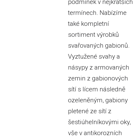
podmínek v nejkratších
termínech. Nabízíme
také kompletní
sortiment výrobků
svařovaných gabionů.
Vyztužené svahy a
násypy z armovaných
zemin z gabionových
sítí s lícem následně
ozeleněným, gabiony
pletené ze sítí z
šestiúhelníkovými oky,
vše v antikorozních