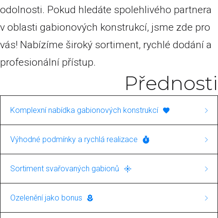
odolnosti. Pokud hledáte spolehlivého partnera
v oblasti gabionových konstrukcí, jsme zde pro
vás! Nabízíme široký sortiment, rychlé dodání a
profesionální přístup.
Přednosti
Komplexní nabídka gabionových konstrukcí
Naše společnost se specializuje na výstavbu
Výhodné podmínky a rychlá realizace
gabionových konstrukcí. V rámci této služby
Ponosíme se rychlými dodacími lhůtami a
nabízíme jak svařované, tak i pletené gabiony.
Sortiment svařovaných gabionů
nabízíme výrobky za skvělé ceny. Pro nás je
To zajišťuje širokou škálu aplikací, od
Máte zájem o svařované gabiony? U nás najdete
důležitá nejen kvalita, ale i spokojenost
Ozelenění jako bonus
jednoduchých dekorativních prvků až po
kompletní nabídku těchto výrobků, vhodných
zákazníků s cenovou nabídkou a rychlostí