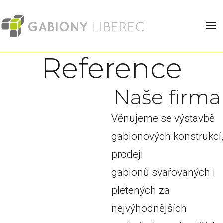
Reference
N
a
š
e
f
i
r
m
a
Věnujeme se výstavbě
gabionových konstrukcí,
prodeji
gabionů svařovaných i
pletených za
nejvýhodnějších