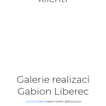
Excepteur sint occaecat cupidatat non proident,
sunt in culpa qui officia deserunt mollit anim id
est laborum.
John Doe
Manager
Galerie realizací
Gabion Liberec
Joomla Gallery
makes it better. Balbooa.com