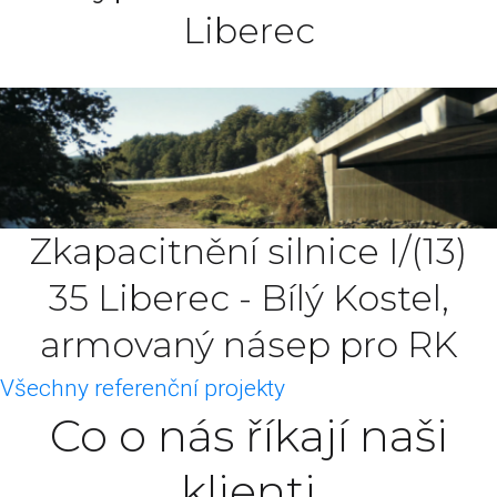
Liberec
Zkapacitnění silnice I/(13)
35 Liberec - Bílý Kostel,
armovaný násep pro RK
Všechny referenční projekty
Co o nás říkají naši
klienti