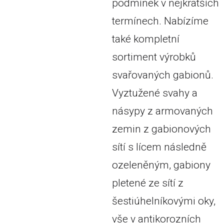
podmínek v nejkratších
termínech. Nabízíme
také kompletní
sortiment výrobků
svařovaných gabionů.
Vyztužené svahy a
násypy z armovaných
zemin z gabionových
sítí s lícem následně
ozeleněným, gabiony
pletené ze sítí z
šestiúhelníkovými oky,
vše v antikorozních