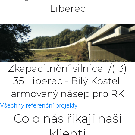
Liberec
Zkapacitnění silnice I/(13)
35 Liberec - Bílý Kostel,
armovaný násep pro RK
Všechny referenční projekty
Co o nás říkají naši
klienti