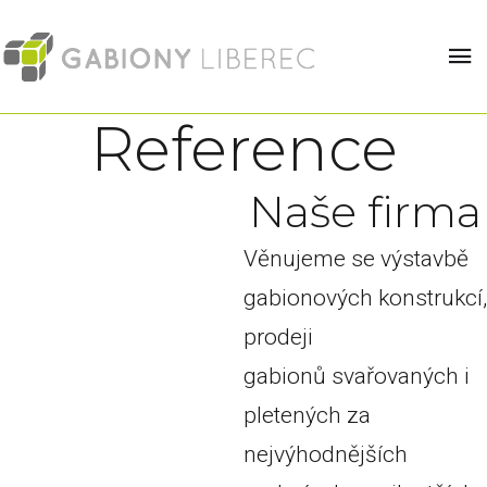
Reference
N
a
š
e
f
i
r
m
a
Věnujeme se výstavbě
gabionových konstrukcí,
prodeji
gabionů svařovaných i
pletených za
nejvýhodnějších