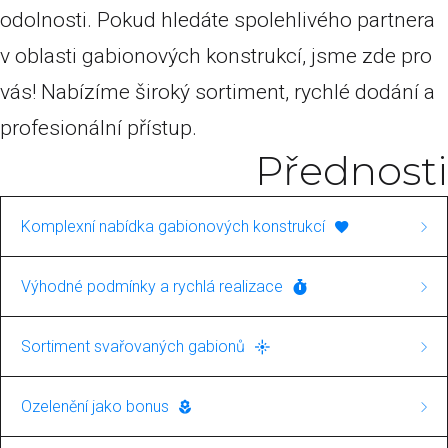
odolnosti. Pokud hledáte spolehlivého partnera
v oblasti gabionových konstrukcí, jsme zde pro
vás! Nabízíme široký sortiment, rychlé dodání a
profesionální přístup.
Přednosti
Komplexní nabídka gabionových konstrukcí
Naše společnost se specializuje na výstavbu
Výhodné podmínky a rychlá realizace
gabionových konstrukcí. V rámci této služby
Ponosíme se rychlými dodacími lhůtami a
nabízíme jak svařované, tak i pletené gabiony.
Sortiment svařovaných gabionů
nabízíme výrobky za skvělé ceny. Pro nás je
To zajišťuje širokou škálu aplikací, od
Máte zájem o svařované gabiony? U nás najdete
důležitá nejen kvalita, ale i spokojenost
Ozelenění jako bonus
jednoduchých dekorativních prvků až po
kompletní nabídku těchto výrobků, vhodných
zákazníků s cenovou nabídkou a rychlostí