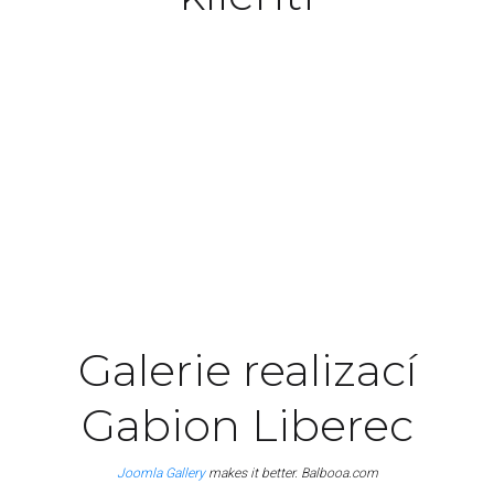
Excepteur sint occaecat cupidatat non proident,
sunt in culpa qui officia deserunt mollit anim id
est laborum.
John Doe
Manager
Galerie realizací
Gabion Liberec
Joomla Gallery
makes it better. Balbooa.com