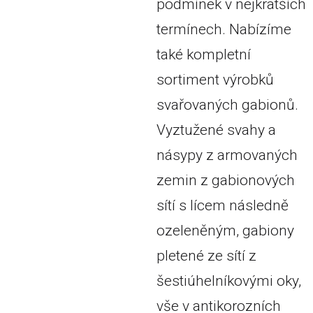
podmínek v nejkratších
termínech. Nabízíme
také kompletní
sortiment výrobků
svařovaných gabionů.
Vyztužené svahy a
násypy z armovaných
zemin z gabionových
sítí s lícem následně
ozeleněným, gabiony
pletené ze sítí z
šestiúhelníkovými oky,
vše v antikorozních