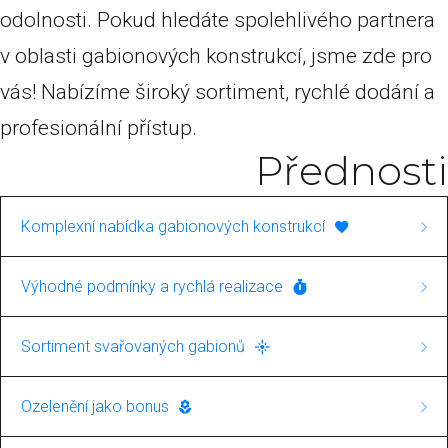
odolnosti. Pokud hledáte spolehlivého partnera
v oblasti gabionových konstrukcí, jsme zde pro
vás! Nabízíme široký sortiment, rychlé dodání a
profesionální přístup.
Přednosti
Komplexní nabídka gabionových konstrukcí
Naše společnost se specializuje na výstavbu
Výhodné podmínky a rychlá realizace
gabionových konstrukcí. V rámci této služby
Ponosíme se rychlými dodacími lhůtami a
nabízíme jak svařované, tak i pletené gabiony.
Sortiment svařovaných gabionů
nabízíme výrobky za skvělé ceny. Pro nás je
To zajišťuje širokou škálu aplikací, od
Máte zájem o svařované gabiony? U nás najdete
důležitá nejen kvalita, ale i spokojenost
Ozelenění jako bonus
jednoduchých dekorativních prvků až po
kompletní nabídku těchto výrobků, vhodných
zákazníků s cenovou nabídkou a rychlostí