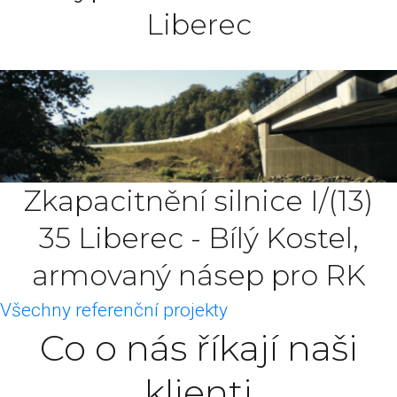
Liberec
Zkapacitnění silnice I/(13)
35 Liberec - Bílý Kostel,
armovaný násep pro RK
Všechny referenční projekty
Co o nás říkají naši
klienti