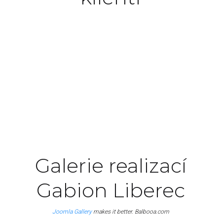
Excepteur sint occaecat cupidatat non proident,
sunt in culpa qui officia deserunt mollit anim id
est laborum.
John Doe
Manager
Galerie realizací
Gabion Liberec
Joomla Gallery
makes it better. Balbooa.com