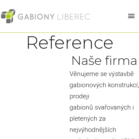
Reference
N
a
š
e
f
i
r
m
a
Věnujeme se výstavbě
gabionových konstrukcí,
prodeji
gabionů svařovaných i
pletených za
nejvýhodnějších