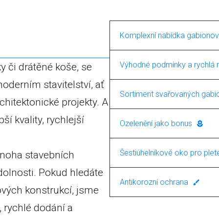
Komplexní nabídka gabionov
Naše společnost se spe
Výhodné podmínky a rychlá r
 či drátěné koše, se
konstrukcí. V rámci této
oderním stavitelství, ať
Ponosíme se rychlými d
pletené gabiony. To zajiš
Sortiment svařovaných gabi
chitektonické projekty. A
skvělé ceny. Pro nás je d
jednoduchých dekorativn
Máte zájem o svařované
 kvality, rychlejší
zákazníků s cenovou nab
Ozelenění jako bonus
jako jsou vyztužené sva
nabídku těchto výrobků,
Nabízíme nejen gabiony,
moderním technologiím
Šestiúhelníkové oko pro ple
mnoha stavebních
násypy z armovaných z
a životnost těchto konst
 odolnosti. Pokud hledáte
Při výrobě pletených ga
kombinace je ideální pro
Antikorozní ochrana
ových konstrukcí, jsme
šestiúhelníkovými oky, c
symbiózu mezi techniko
Věnujeme velkou pozorno
, rychlé dodání a
konstrukcí.