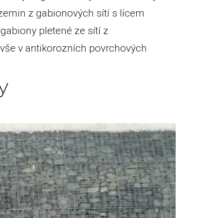
emin z gabionových sítí s lícem
abiony pletené ze sítí z
 vše v antikorozních povrchových
y