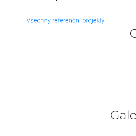
Všechny referenční projekty
C
Excepteur sint occaecat cupidatat non p
Gale