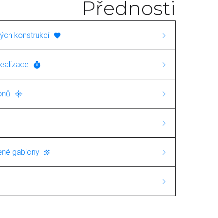
Přednosti
ých konstrukcí
cializuje na výstavbu gabionových
ealizace
 služby nabízíme jak svařované, tak i
odacími lhůtami a nabízíme výrobky za
ťuje širokou škálu aplikací, od
onů
ůležitá nejen kvalita, ale i spokojenost
ích prvků až po složitější konstrukce,
 gabiony? U nás najdete kompletní
ídkou a rychlostí služeb.
hy a násypy.
 vhodných pro různé aplikace. Díky
 ale i řešení pro vyztužené svahy a
 můžeme garantovat vysokou pevnost
tené gabiony
emin s následným ozeleněním. Tato
rukcí.
bionů používáme síť se
 ekologické projekty, kde je důraz na
ož zajišťuje pevnost a estetický vzhled
u a přírodou.
st životnosti našich produktů. Proto