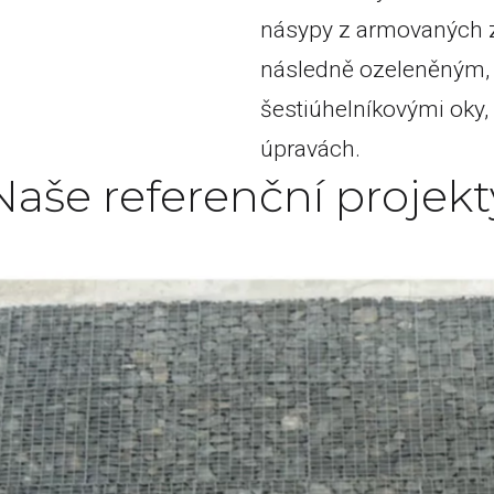
násypy z armovaných z
následně ozeleněným, g
šestiúhelníkovými oky,
úpravách.
Naše referenční projekt