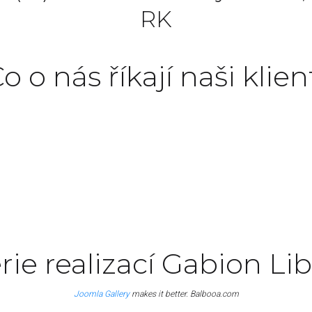
RK
o o nás říkají naši klien
roident, sunt in culpa qui officia deserunt mollit
John Doe
Manager
rie realizací Gabion Li
Joomla Gallery
makes it better. Balbooa.com