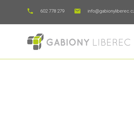
602 778 279
info@gabionyliberec.c