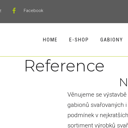
z
Facebook
HOME
E-SHOP
GABIONY
Reference
Věnujeme se výstavbě 
gabionů svařovaných i
podmínek v nejkratšíc
sortiment výrobků sva