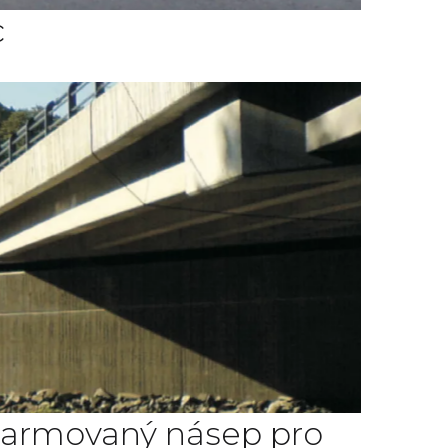
c
el, armovaný násep pro