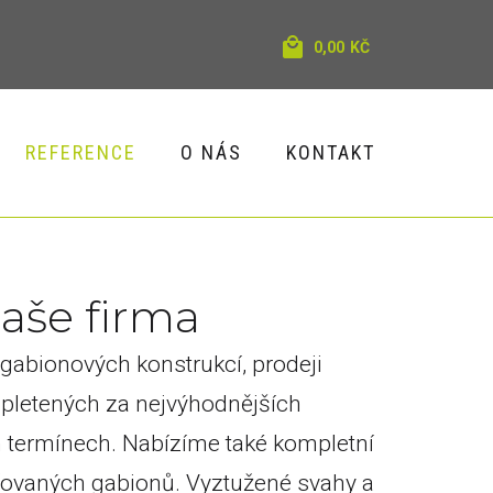
0,00
KČ
REFERENCE
O NÁS
KONTAKT
N
a
š
e
f
i
r
m
a
gabionových konstrukcí, prodeji
 pletených za nejvýhodnějších
h termínech. Nabízíme také kompletní
řovaných gabionů. Vyztužené svahy a