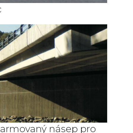
c
el, armovaný násep pro