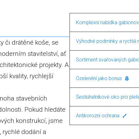
Komplexní nabídka gabionov
Naše společnost se spe
Výhodné podmínky a rychlá r
 či drátěné koše, se
konstrukcí. V rámci této
oderním stavitelství, ať
Ponosíme se rychlými d
pletené gabiony. To zajiš
Sortiment svařovaných gabi
chitektonické projekty. A
skvělé ceny. Pro nás je d
jednoduchých dekorativn
Máte zájem o svařované
 kvality, rychlejší
zákazníků s cenovou nab
Ozelenění jako bonus
jako jsou vyztužené sva
nabídku těchto výrobků,
Nabízíme nejen gabiony,
moderním technologiím
Šestiúhelníkové oko pro ple
mnoha stavebních
násypy z armovaných z
a životnost těchto konst
 odolnosti. Pokud hledáte
Při výrobě pletených ga
kombinace je ideální pro
Antikorozní ochrana
ových konstrukcí, jsme
šestiúhelníkovými oky, c
symbiózu mezi techniko
Věnujeme velkou pozorno
, rychlé dodání a
konstrukcí.