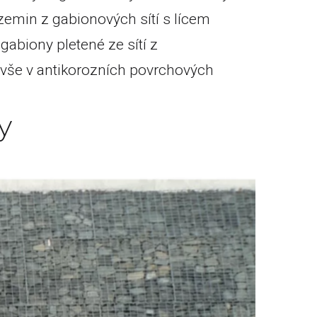
emin z gabionových sítí s lícem
abiony pletené ze sítí z
 vše v antikorozních povrchových
y