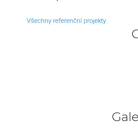
Všechny referenční projekty
C
Excepteur sint occaecat cupidatat non p
Gale