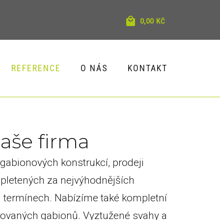
0,00
KČ
REFERENCE
O NÁS
KONTAKT
N
a
š
e
f
i
r
m
a
gabionových konstrukcí, prodeji
 pletených za nejvýhodnějších
h termínech. Nabízíme také kompletní
řovaných gabionů. Vyztužené svahy a