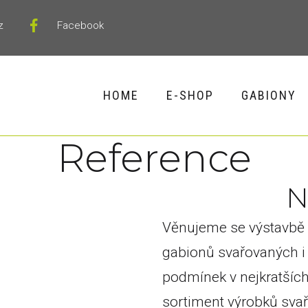
z
Facebook
HOME
E-SHOP
GABIONY
Reference
Věnujeme se výstavbě 
gabionů svařovaných i
podmínek v nejkratšíc
sortiment výrobků sva