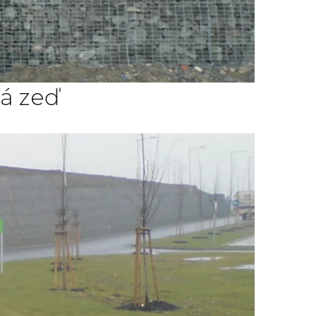
á zeď