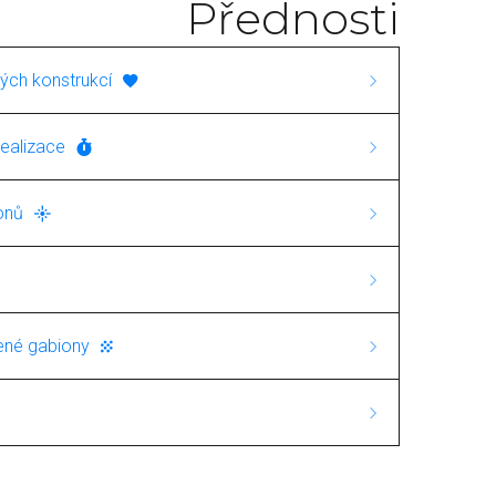
Přednosti
ých konstrukcí
cializuje na výstavbu gabionových
ealizace
 služby nabízíme jak svařované, tak i
odacími lhůtami a nabízíme výrobky za
ťuje širokou škálu aplikací, od
onů
ůležitá nejen kvalita, ale i spokojenost
ích prvků až po složitější konstrukce,
 gabiony? U nás najdete kompletní
ídkou a rychlostí služeb.
hy a násypy.
 vhodných pro různé aplikace. Díky
 ale i řešení pro vyztužené svahy a
 můžeme garantovat vysokou pevnost
tené gabiony
emin s následným ozeleněním. Tato
rukcí.
bionů používáme síť se
 ekologické projekty, kde je důraz na
ož zajišťuje pevnost a estetický vzhled
u a přírodou.
st životnosti našich produktů. Proto