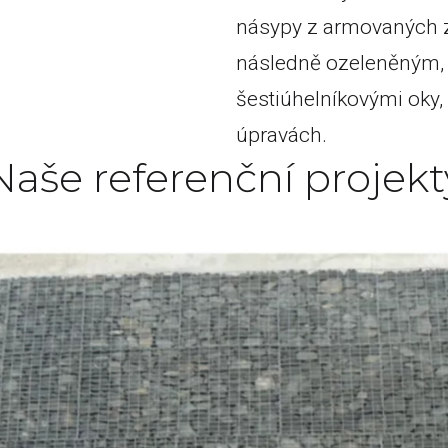
násypy z armovaných z
následně ozeleněným, g
šestiúhelníkovými oky,
úpravách.
Naše referenční projekt