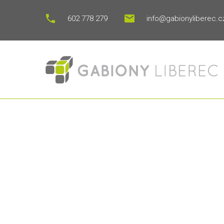
602 778 279
info@gabionyliberec.c