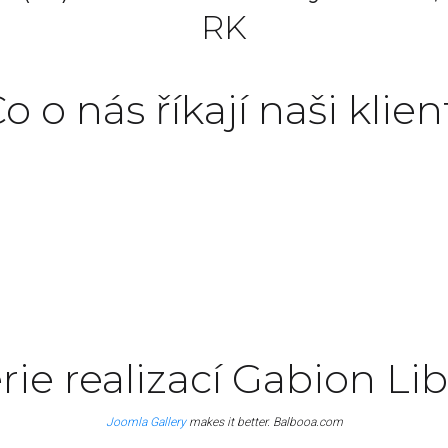
RK
o o nás říkají naši klien
roident, sunt in culpa qui officia deserunt mollit
John Doe
Manager
rie realizací Gabion Li
Joomla Gallery
makes it better. Balbooa.com