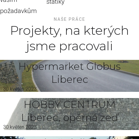
statiky
požadavkům
NAŠE PRÁCE
Projekty, na kterých
jsme pracovali
Hypermarket Globus
Liberec
30 květen 2023
HOBBY CENTRUM
Liberec, opěrná zeď
30 květen 2023