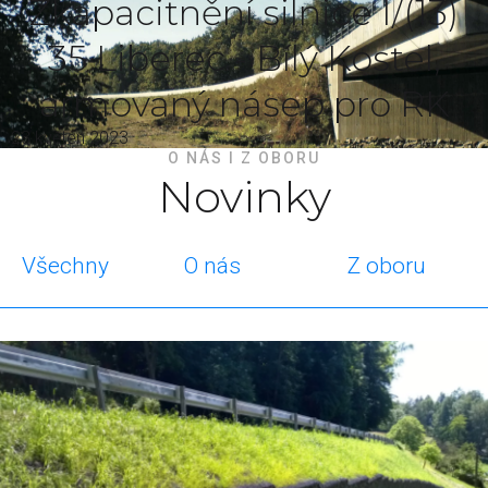
Zkapacitnění silnice I/(13)
35 Liberec - Bílý Kostel,
armovaný násep pro RK
23 květen 2023
O NÁS I Z OBORU
Novinky
Všechny
O nás
Z oboru