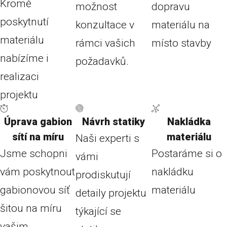
Kromě
možnost
dopravu
poskytnutí
konzultace v
materiálu na
materiálu
rámci vašich
místo stavby
nabízíme i
požadavků.
realizaci
projektu
Úprava gabion
Návrh statiky
Nakládka
sítí na míru
materiálu
Naši experti s
Jsme schopni
Postaráme si o
vámi
vám poskytnout
nakládku
prodiskutují
gabionovou síť
materiálu
detaily projektu
šitou na míru
týkající se
vašim