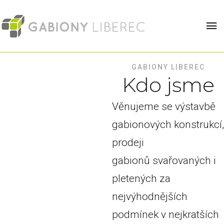
GABIONY LIBEREC
Kdo jsme
Věnujeme se výstavbě
gabionových konstrukcí,
prodeji
gabionů svařovaných i
pletených za
nejvýhodnějších
podmínek v nejkratších